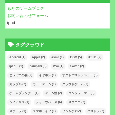
もりのゲームブログ
お問い合わせフォーム
ipad
タグクラウド
Android
(1)
Apple
(2)
asmr
(1)
BGM
(5)
iOS11
(2)
ipad
(1)
panipani
(3)
PS4
(1)
switch
(2)
どうぶつの森
(2)
イヤホン
(1)
オクトパストラベラー
(3)
カップル
(2)
カードゲーム
(1)
クラウドゲーム
(2)
ゲームプランナー
(1)
ゲーム性
(2)
コンシューマー
(6)
シノアリス
(1)
シャドウバース
(6)
スクエニ
(2)
スポーツ
(1)
スマホライフ
(1)
ソシャゲ
(12)
パズドラ
(2)