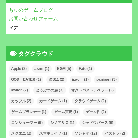
もりのゲームブログ
お問い合わせフォーム
マナ
タグクラウド
Apple
(2)
asmr
(1)
BGM
(5)
Fate
(1)
GOD EATER
(1)
iOS11
(2)
ipad
(1)
panipani
(3)
switch
(2)
どうぶつの森
(2)
オクトパストラベラー
(3)
カップル
(2)
カードゲーム
(1)
クラウドゲーム
(2)
ゲームプランナー
(1)
ゲーム実況
(1)
ゲーム性
(2)
コンシューマー
(6)
シノアリス
(1)
シャドウバース
(6)
スクエニ
(2)
スマホライフ
(1)
ソシャゲ
(12)
パズドラ
(2)