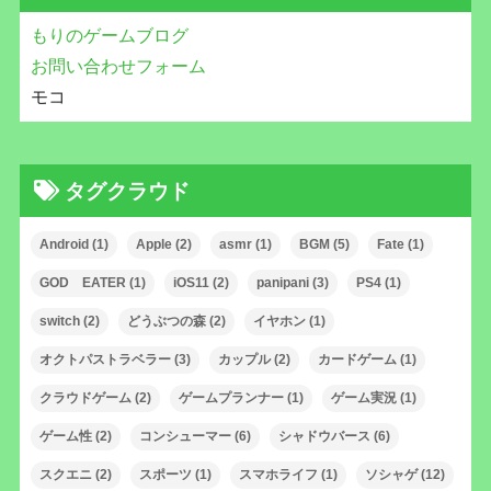
もりのゲームブログ
お問い合わせフォーム
モコ
タグクラウド
Android
(1)
Apple
(2)
asmr
(1)
BGM
(5)
Fate
(1)
GOD EATER
(1)
iOS11
(2)
panipani
(3)
PS4
(1)
switch
(2)
どうぶつの森
(2)
イヤホン
(1)
オクトパストラベラー
(3)
カップル
(2)
カードゲーム
(1)
クラウドゲーム
(2)
ゲームプランナー
(1)
ゲーム実況
(1)
ゲーム性
(2)
コンシューマー
(6)
シャドウバース
(6)
スクエニ
(2)
スポーツ
(1)
スマホライフ
(1)
ソシャゲ
(12)