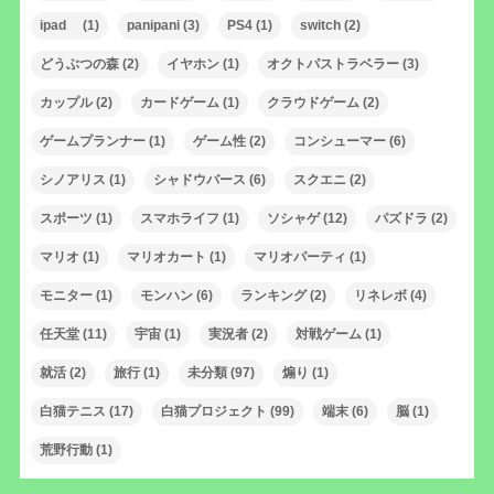
ipad
(1)
panipani
(3)
PS4
(1)
switch
(2)
どうぶつの森
(2)
イヤホン
(1)
オクトパストラベラー
(3)
カップル
(2)
カードゲーム
(1)
クラウドゲーム
(2)
ゲームプランナー
(1)
ゲーム性
(2)
コンシューマー
(6)
シノアリス
(1)
シャドウバース
(6)
スクエニ
(2)
スポーツ
(1)
スマホライフ
(1)
ソシャゲ
(12)
パズドラ
(2)
マリオ
(1)
マリオカート
(1)
マリオパーティ
(1)
モニター
(1)
モンハン
(6)
ランキング
(2)
リネレボ
(4)
任天堂
(11)
宇宙
(1)
実況者
(2)
対戦ゲーム
(1)
就活
(2)
旅行
(1)
未分類
(97)
煽り
(1)
白猫テニス
(17)
白猫プロジェクト
(99)
端末
(6)
脳
(1)
荒野行動
(1)