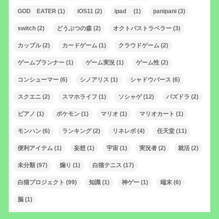
GOD EATER
(1)
iOS11
(2)
ipad
(1)
panipani
(3)
switch
(2)
どうぶつの森
(2)
オクトパストラベラー
(3)
カップル
(2)
カードゲーム
(1)
クラウドゲーム
(2)
ゲームプランナー
(1)
ゲーム実況
(1)
ゲーム性
(2)
コンシューマー
(6)
シノアリス
(1)
シャドウバース
(6)
スクエニ
(2)
スマホライフ
(1)
ソシャゲ
(12)
パズドラ
(2)
ピアノ
(1)
ポケモン
(1)
マリオ
(1)
マリオカート
(1)
モンハン
(6)
ランキング
(2)
リネレボ
(4)
任天堂
(11)
便利アイテム
(1)
妄想
(1)
宇宙
(1)
実況者
(2)
就活
(2)
未分類
(97)
煽り
(1)
白猫テニス
(17)
白猫プロジェクト
(99)
知識
(1)
神ゲー
(1)
端末
(6)
脳
(1)