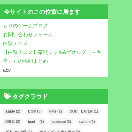
今サイトのこの位置に居ます
もりのゲームブログ
お問い合わせフォーム
白猫テニス
【白猫テニス】茶熊シャル&ゲオルグ（＋キ
ティ）の性能まとめ
abc
タグクラウド
Apple
(2)
BGM
(5)
Fate
(1)
GOD EATER
(1)
iOS11
(2)
ipad
(1)
panipani
(3)
switch
(2)