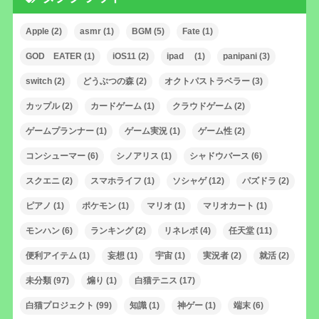
Apple
(2)
asmr
(1)
BGM
(5)
Fate
(1)
GOD EATER
(1)
iOS11
(2)
ipad
(1)
panipani
(3)
switch
(2)
どうぶつの森
(2)
オクトパストラベラー
(3)
カップル
(2)
カードゲーム
(1)
クラウドゲーム
(2)
ゲームプランナー
(1)
ゲーム実況
(1)
ゲーム性
(2)
コンシューマー
(6)
シノアリス
(1)
シャドウバース
(6)
スクエニ
(2)
スマホライフ
(1)
ソシャゲ
(12)
パズドラ
(2)
ピアノ
(1)
ポケモン
(1)
マリオ
(1)
マリオカート
(1)
モンハン
(6)
ランキング
(2)
リネレボ
(4)
任天堂
(11)
便利アイテム
(1)
妄想
(1)
宇宙
(1)
実況者
(2)
就活
(2)
未分類
(97)
煽り
(1)
白猫テニス
(17)
白猫プロジェクト
(99)
知識
(1)
神ゲー
(1)
端末
(6)