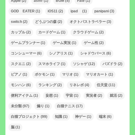
Apple
(2)
asmr
(1)
BGM
(5)
Fate
(1)
GOD EATER
(1)
iOS11
(2)
ipad
(1)
panipani
(3)
switch
(2)
どうぶつの森
(2)
オクトパストラベラー
(3)
カップル
(2)
カードゲーム
(1)
クラウドゲーム
(2)
ゲームプランナー
(1)
ゲーム実況
(1)
ゲーム性
(2)
コンシューマー
(6)
シノアリス
(1)
シャドウバース
(6)
スクエニ
(2)
スマホライフ
(1)
ソシャゲ
(12)
パズドラ
(2)
ピアノ
(1)
ポケモン
(1)
マリオ
(1)
マリオカート
(1)
モンハン
(6)
ランキング
(2)
リネレボ
(4)
任天堂
(11)
便利アイテム
(1)
妄想
(1)
宇宙
(1)
実況者
(2)
就活
(2)
未分類
(97)
煽り
(1)
白猫テニス
(17)
白猫プロジェクト
(99)
知識
(1)
神ゲー
(1)
端末
(6)
脳
(1)