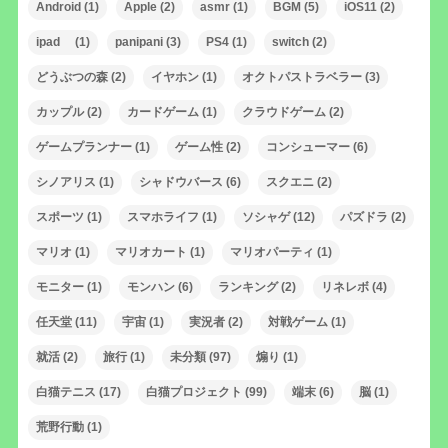
Android
(1)
Apple
(2)
asmr
(1)
BGM
(5)
iOS11
(2)
ipad
(1)
panipani
(3)
PS4
(1)
switch
(2)
どうぶつの森
(2)
イヤホン
(1)
オクトパストラベラー
(3)
カップル
(2)
カードゲーム
(1)
クラウドゲーム
(2)
ゲームプランナー
(1)
ゲーム性
(2)
コンシューマー
(6)
シノアリス
(1)
シャドウバース
(6)
スクエニ
(2)
スポーツ
(1)
スマホライフ
(1)
ソシャゲ
(12)
パズドラ
(2)
マリオ
(1)
マリオカート
(1)
マリオパーティ
(1)
モニター
(1)
モンハン
(6)
ランキング
(2)
リネレボ
(4)
任天堂
(11)
宇宙
(1)
実況者
(2)
対戦ゲーム
(1)
就活
(2)
旅行
(1)
未分類
(97)
煽り
(1)
白猫テニス
(17)
白猫プロジェクト
(99)
端末
(6)
脳
(1)
荒野行動
(1)