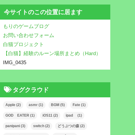
今サイトのこの位置に居ます
もりのゲームブログ
お問い合わせフォーム
白猫プロジェクト
【白猫】経験のルーン場所まとめ（Hard）
IMG_0435
タグクラウド
Apple
(2)
asmr
(1)
BGM
(5)
Fate
(1)
GOD EATER
(1)
iOS11
(2)
ipad
(1)
panipani
(3)
switch
(2)
どうぶつの森
(2)