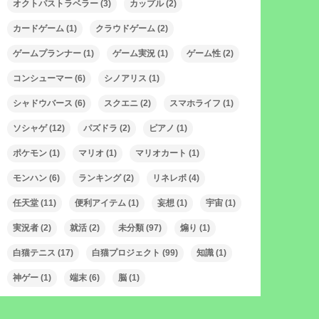
オクトパストラベラー
(3)
カップル
(2)
カードゲーム
(1)
クラウドゲーム
(2)
ゲームプランナー
(1)
ゲーム実況
(1)
ゲーム性
(2)
コンシューマー
(6)
シノアリス
(1)
シャドウバース
(6)
スクエニ
(2)
スマホライフ
(1)
ソシャゲ
(12)
パズドラ
(2)
ピアノ
(1)
ポケモン
(1)
マリオ
(1)
マリオカート
(1)
モンハン
(6)
ランキング
(2)
リネレボ
(4)
任天堂
(11)
便利アイテム
(1)
妄想
(1)
宇宙
(1)
実況者
(2)
就活
(2)
未分類
(97)
煽り
(1)
白猫テニス
(17)
白猫プロジェクト
(99)
知識
(1)
神ゲー
(1)
端末
(6)
脳
(1)