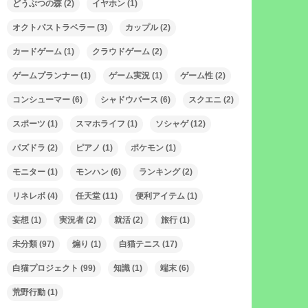
どうぶつの森
(2)
イヤホン
(1)
オクトパストラベラー
(3)
カップル
(2)
カードゲーム
(1)
クラウドゲーム
(2)
ゲームプランナー
(1)
ゲーム実況
(1)
ゲーム性
(2)
コンシューマー
(6)
シャドウバース
(6)
スクエニ
(2)
スポーツ
(1)
スマホライフ
(1)
ソシャゲ
(12)
パズドラ
(2)
ピアノ
(1)
ポケモン
(1)
モニター
(1)
モンハン
(6)
ランキング
(2)
リネレボ
(4)
任天堂
(11)
便利アイテム
(1)
妄想
(1)
実況者
(2)
就活
(2)
旅行
(1)
未分類
(97)
煽り
(1)
白猫テニス
(17)
白猫プロジェクト
(99)
知識
(1)
端末
(6)
荒野行動
(1)