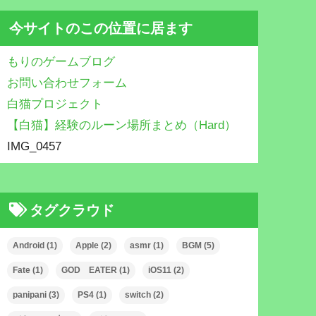
今サイトのこの位置に居ます
もりのゲームブログ
お問い合わせフォーム
白猫プロジェクト
【白猫】経験のルーン場所まとめ（Hard）
IMG_0457
タグクラウド
Android
(1)
Apple
(2)
asmr
(1)
BGM
(5)
Fate
(1)
GOD EATER
(1)
iOS11
(2)
panipani
(3)
PS4
(1)
switch
(2)