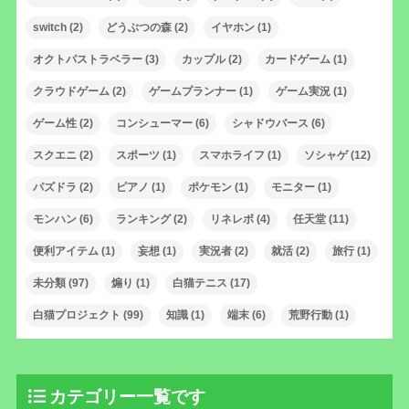
switch
(2)
どうぶつの森
(2)
イヤホン
(1)
オクトパストラベラー
(3)
カップル
(2)
カードゲーム
(1)
クラウドゲーム
(2)
ゲームプランナー
(1)
ゲーム実況
(1)
ゲーム性
(2)
コンシューマー
(6)
シャドウバース
(6)
スクエニ
(2)
スポーツ
(1)
スマホライフ
(1)
ソシャゲ
(12)
パズドラ
(2)
ピアノ
(1)
ポケモン
(1)
モニター
(1)
モンハン
(6)
ランキング
(2)
リネレボ
(4)
任天堂
(11)
便利アイテム
(1)
妄想
(1)
実況者
(2)
就活
(2)
旅行
(1)
未分類
(97)
煽り
(1)
白猫テニス
(17)
白猫プロジェクト
(99)
知識
(1)
端末
(6)
荒野行動
(1)
カテゴリー一覧です