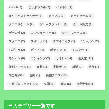
switch
(2)
どうぶつの森
(2)
イヤホン
(1)
オクトパストラベラー
(3)
カップル
(2)
カードゲーム
(1)
クラウドゲーム
(2)
ゲームプランナー
(1)
ゲーム実況
(1)
ゲーム性
(2)
コンシューマー
(6)
シャドウバース
(6)
スクエニ
(2)
スポーツ
(1)
スマホライフ
(1)
ソシャゲ
(12)
パズドラ
(2)
ピアノ
(1)
ポケモン
(1)
モニター
(1)
モンハン
(6)
ランキング
(2)
リネレボ
(4)
任天堂
(11)
便利アイテム
(1)
妄想
(1)
実況者
(2)
就活
(2)
旅行
(1)
未分類
(97)
煽り
(1)
白猫テニス
(17)
白猫プロジェクト
(99)
知識
(1)
端末
(6)
荒野行動
(1)
カテゴリー一覧です