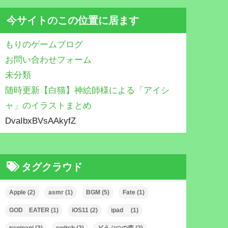
今サイトのこの位置に居ます
もりのゲームブログ
お問い合わせフォーム
未分類
随時更新【白猫】神絵師様による「アイシ
ャ」のイラストまとめ
DvaIbxBVsAAkyfZ
タグクラウド
Apple
(2)
asmr
(1)
BGM
(5)
Fate
(1)
GOD EATER
(1)
iOS11
(2)
ipad
(1)