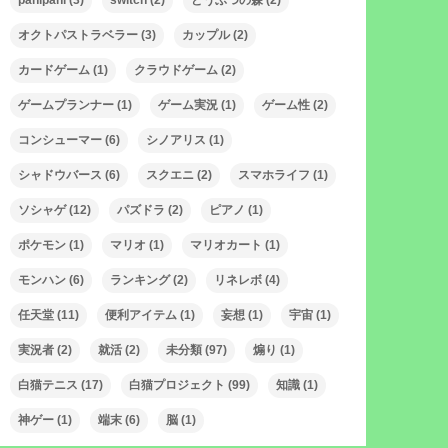
panipani
(3)
switch
(2)
どうぶつの森
(2)
オクトパストラベラー
(3)
カップル
(2)
カードゲーム
(1)
クラウドゲーム
(2)
ゲームプランナー
(1)
ゲーム実況
(1)
ゲーム性
(2)
コンシューマー
(6)
シノアリス
(1)
シャドウバース
(6)
スクエニ
(2)
スマホライフ
(1)
ソシャゲ
(12)
パズドラ
(2)
ピアノ
(1)
ポケモン
(1)
マリオ
(1)
マリオカート
(1)
モンハン
(6)
ランキング
(2)
リネレボ
(4)
任天堂
(11)
便利アイテム
(1)
妄想
(1)
宇宙
(1)
実況者
(2)
就活
(2)
未分類
(97)
煽り
(1)
白猫テニス
(17)
白猫プロジェクト
(99)
知識
(1)
神ゲー
(1)
端末
(6)
脳
(1)