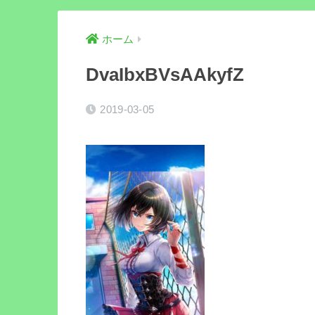
ホーム
DvaIbxBVsAAkyfZ
2019-03-05