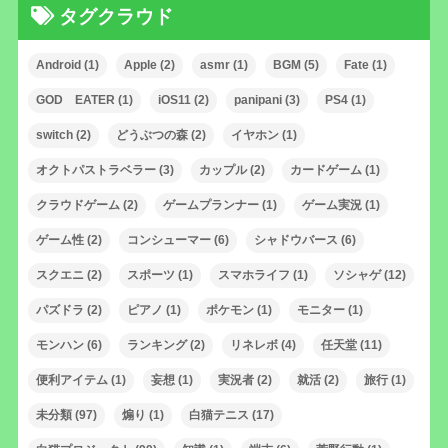
タグクラウド
Android
(1)
Apple
(2)
asmr
(1)
BGM
(5)
Fate
(1)
GOD EATER
(1)
iOS11
(2)
panipani
(3)
PS4
(1)
switch
(2)
どうぶつの森
(2)
イヤホン
(1)
オクトパストラベラー
(3)
カップル
(2)
カードゲーム
(1)
クラウドゲーム
(2)
ゲームプランナー
(1)
ゲーム実況
(1)
ゲーム性
(2)
コンシューマー
(6)
シャドウバース
(6)
スクエニ
(2)
スポーツ
(1)
スマホライフ
(1)
ソシャゲ
(12)
パズドラ
(2)
ピアノ
(1)
ポケモン
(1)
モニター
(1)
モンハン
(6)
ランキング
(2)
リネレボ
(4)
任天堂
(11)
便利アイテム
(1)
妄想
(1)
実況者
(2)
就活
(2)
旅行
(1)
未分類
(97)
煽り
(1)
白猫テニス
(17)