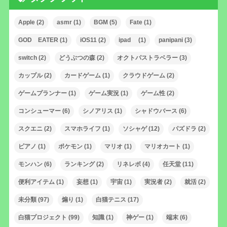
Apple
(2)
asmr
(1)
BGM
(5)
Fate
(1)
GOD EATER
(1)
iOS11
(2)
ipad
(1)
panipani
(3)
switch
(2)
どうぶつの森
(2)
オクトパストラベラー
(3)
カップル
(2)
カードゲーム
(1)
クラウドゲーム
(2)
ゲームプランナー
(1)
ゲーム実況
(1)
ゲーム性
(2)
コンシューマー
(6)
シノアリス
(1)
シャドウバース
(6)
スクエニ
(2)
スマホライフ
(1)
ソシャゲ
(12)
パズドラ
(2)
ピアノ
(1)
ポケモン
(1)
マリオ
(1)
マリオカート
(1)
モンハン
(6)
ランキング
(2)
リネレボ
(4)
任天堂
(11)
便利アイテム
(1)
妄想
(1)
宇宙
(1)
実況者
(2)
就活
(2)
未分類
(97)
煽り
(1)
白猫テニス
(17)
白猫プロジェクト
(99)
知識
(1)
神ゲー
(1)
端末
(6)