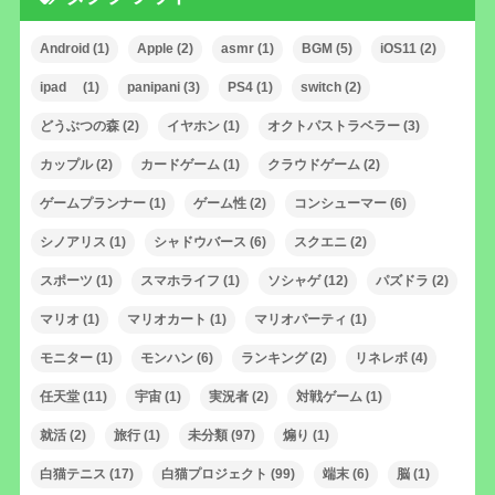
Android
(1)
Apple
(2)
asmr
(1)
BGM
(5)
iOS11
(2)
ipad
(1)
panipani
(3)
PS4
(1)
switch
(2)
どうぶつの森
(2)
イヤホン
(1)
オクトパストラベラー
(3)
カップル
(2)
カードゲーム
(1)
クラウドゲーム
(2)
ゲームプランナー
(1)
ゲーム性
(2)
コンシューマー
(6)
シノアリス
(1)
シャドウバース
(6)
スクエニ
(2)
スポーツ
(1)
スマホライフ
(1)
ソシャゲ
(12)
パズドラ
(2)
マリオ
(1)
マリオカート
(1)
マリオパーティ
(1)
モニター
(1)
モンハン
(6)
ランキング
(2)
リネレボ
(4)
任天堂
(11)
宇宙
(1)
実況者
(2)
対戦ゲーム
(1)
就活
(2)
旅行
(1)
未分類
(97)
煽り
(1)
白猫テニス
(17)
白猫プロジェクト
(99)
端末
(6)
脳
(1)