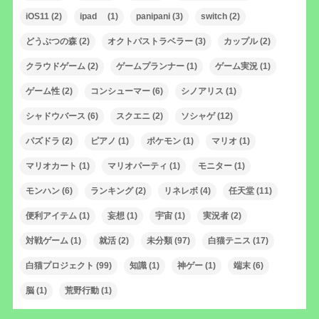
iOS11
(2)
ipad
(1)
panipani
(3)
switch
(2)
どうぶつの森
(2)
オクトパストラベラー
(3)
カップル
(2)
クラウドゲーム
(2)
ゲームプランナー
(1)
ゲーム実況
(1)
ゲーム性
(2)
コンシューマー
(6)
シノアリス
(1)
シャドウバース
(6)
スクエニ
(2)
ソシャゲ
(12)
パズドラ
(2)
ピアノ
(1)
ポケモン
(1)
マリオ
(1)
マリオカート
(1)
マリオパーティ
(1)
モニター
(1)
モンハン
(6)
ランキング
(2)
リネレボ
(4)
任天堂
(11)
便利アイテム
(1)
妄想
(1)
宇宙
(1)
実況者
(2)
対戦ゲーム
(1)
就活
(2)
未分類
(97)
白猫テニス
(17)
白猫プロジェクト
(99)
知識
(1)
神ゲー
(1)
端末
(6)
脳
(1)
荒野行動
(1)