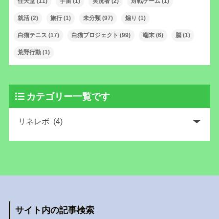
任天堂
(11)
宇宙
(1)
実況者
(2)
対戦ゲーム
(1)
就活
(2)
旅行
(1)
未分類
(97)
煽り
(1)
白猫テニス
(17)
白猫プロジェクト
(99)
端末
(6)
脳
(1)
荒野行動
(1)
カテゴリー一覧です
サイト内の記事検索