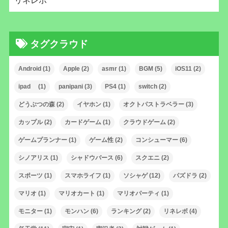
リネレボ
タグクラウド
Android
(1)
Apple
(2)
asmr
(1)
BGM
(5)
iOS11
(2)
ipad
(1)
panipani
(3)
PS4
(1)
switch
(2)
どうぶつの森
(2)
イヤホン
(1)
オクトパストラベラー
(3)
カップル
(2)
カードゲーム
(1)
クラウドゲーム
(2)
ゲームプランナー
(1)
ゲーム性
(2)
コンシューマー
(6)
シノアリス
(1)
シャドウバース
(6)
スクエニ
(2)
スポーツ
(1)
スマホライフ
(1)
ソシャゲ
(12)
パズドラ
(2)
マリオ
(1)
マリオカート
(1)
マリオパーティ
(1)
モニター
(1)
モンハン
(6)
ランキング
(2)
リネレボ
(4)