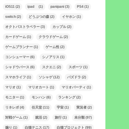
iOS11
(2)
ipad
(1)
panipani
(3)
PS4
(1)
switch
(2)
どうぶつの森
(2)
イヤホン
(1)
オクトパストラベラー
(3)
カップル
(2)
カードゲーム
(1)
クラウドゲーム
(2)
ゲームプランナー
(1)
ゲーム性
(2)
コンシューマー
(6)
シノアリス
(1)
シャドウバース
(6)
スクエニ
(2)
スポーツ
(1)
スマホライフ
(1)
ソシャゲ
(12)
パズドラ
(2)
マリオ
(1)
マリオカート
(1)
マリオパーティ
(1)
モニター
(1)
モンハン
(6)
ランキング
(2)
リネレボ
(4)
任天堂
(11)
宇宙
(1)
実況者
(2)
対戦ゲーム
(1)
就活
(2)
旅行
(1)
未分類
(97)
煽り
(1)
白猫テニス
(17)
白猫プロジェクト
(99)