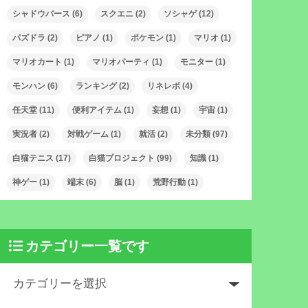
シャドウバース
(6)
スクエニ
(2)
ソシャゲ
(12)
パズドラ
(2)
ピアノ
(1)
ポケモン
(1)
マリオ
(1)
マリオカート
(1)
マリオパーティ
(1)
モニター
(1)
モンハン
(6)
ランキング
(2)
リネレボ
(4)
任天堂
(11)
便利アイテム
(1)
妄想
(1)
宇宙
(1)
実況者
(2)
対戦ゲーム
(1)
就活
(2)
未分類
(97)
白猫テニス
(17)
白猫プロジェクト
(99)
知識
(1)
神ゲー
(1)
端末
(6)
脳
(1)
荒野行動
(1)
カテゴリー一覧です