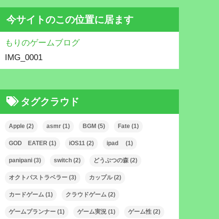
今サイトのこの位置に居ます
もりのゲームブログ
IMG_0001
タグクラウド
Apple
(2)
asmr
(1)
BGM
(5)
Fate
(1)
GOD EATER
(1)
iOS11
(2)
ipad
(1)
panipani
(3)
switch
(2)
どうぶつの森
(2)
オクトパストラベラー
(3)
カップル
(2)
カードゲーム
(1)
クラウドゲーム
(2)
ゲームプランナー
(1)
ゲーム実況
(1)
ゲーム性
(2)