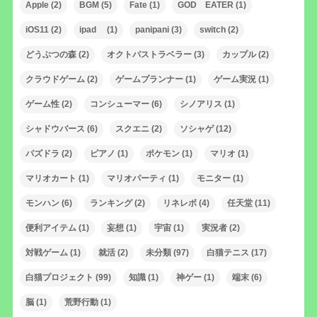
Apple
(2)
BGM
(5)
Fate
(1)
GOD EATER
(1)
iOS11
(2)
ipad
(1)
panipani
(3)
switch
(2)
どうぶつの森
(2)
オクトパストラベラー
(3)
カップル
(2)
クラウドゲーム
(2)
ゲームプランナー
(1)
ゲーム実況
(1)
ゲーム性
(2)
コンシューマー
(6)
シノアリス
(1)
シャドウバース
(6)
スクエニ
(2)
ソシャゲ
(12)
パズドラ
(2)
ピアノ
(1)
ポケモン
(1)
マリオ
(1)
マリオカート
(1)
マリオパーティ
(1)
モニター
(1)
モンハン
(6)
ランキング
(2)
リネレボ
(4)
任天堂
(11)
便利アイテム
(1)
妄想
(1)
宇宙
(1)
実況者
(2)
対戦ゲーム
(1)
就活
(2)
未分類
(97)
白猫テニス
(17)
白猫プロジェクト
(99)
知識
(1)
神ゲー
(1)
端末
(6)
脳
(1)
荒野行動
(1)