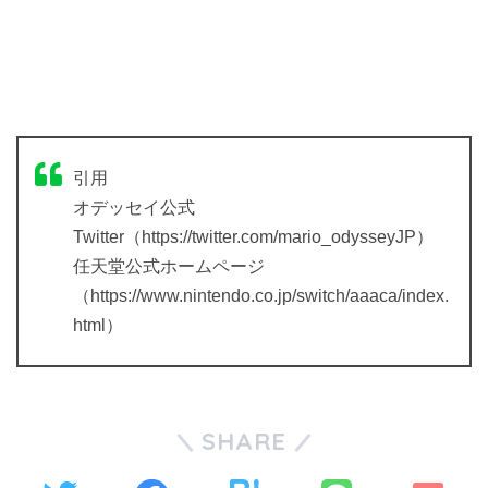
引用
オデッセイ公式
Twitter（https://twitter.com/mario_odysseyJP）
任天堂公式ホームページ
（https://www.nintendo.co.jp/switch/aaaca/index.
html）
SHARE