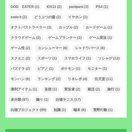
GOD EATER
(1)
iOS11
(2)
panipani
(3)
PS4
(1)
switch
(2)
どうぶつの森
(2)
イヤホン
(1)
オクトパストラベラー
(3)
カップル
(2)
カードゲーム
(1)
クラウドゲーム
(2)
ゲームプランナー
(1)
ゲーム実況
(1)
ゲーム性
(2)
コンシューマー
(6)
シャドウバース
(6)
スクエニ
(2)
スポーツ
(1)
スマホライフ
(1)
ソシャゲ
(12)
パズドラ
(2)
ピアノ
(1)
ポケモン
(1)
モニター
(1)
モンハン
(6)
ランキング
(2)
リネレボ
(4)
任天堂
(11)
便利アイテム
(1)
妄想
(1)
実況者
(2)
就活
(2)
旅行
(1)
未分類
(97)
煽り
(1)
白猫テニス
(17)
白猫プロジェクト
(99)
知識
(1)
端末
(6)
荒野行動
(1)