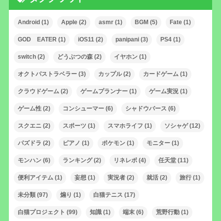
Android
(1)
Apple
(2)
asmr
(1)
BGM
(5)
Fate
(1)
GOD EATER
(1)
iOS11
(2)
panipani
(3)
PS4
(1)
switch
(2)
どうぶつの森
(2)
イヤホン
(1)
オクトパストラベラー
(3)
カップル
(2)
カードゲーム
(1)
クラウドゲーム
(2)
ゲームプランナー
(1)
ゲーム実況
(1)
ゲーム性
(2)
コンシューマー
(6)
シャドウバース
(6)
スクエニ
(2)
スポーツ
(1)
スマホライフ
(1)
ソシャゲ
(12)
パズドラ
(2)
ピアノ
(1)
ポケモン
(1)
モニター
(1)
モンハン
(6)
ランキング
(2)
リネレボ
(4)
任天堂
(11)
便利アイテム
(1)
妄想
(1)
実況者
(2)
就活
(2)
旅行
(1)
未分類
(97)
煽り
(1)
白猫テニス
(17)
白猫プロジェクト
(99)
知識
(1)
端末
(6)
荒野行動
(1)