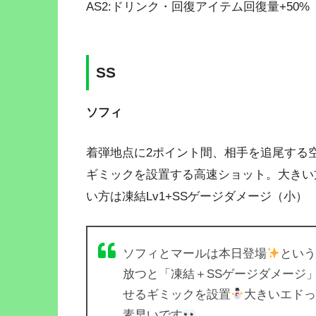
AS2:ドリンク・回復アイテム回復量+50%
SS
ソフィ
着弾地点に2ポイント間、相手を追尾する
ギミックを設置する高速ショット。大きい方
い方は凍結Lv1+SSゲージダメージ（小）
ソフィとマールは本日登場
という
放つと「凍結＋SSゲージダメージ
せるギミックを設置
大きいエド
素早いです