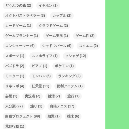
どうぶつの森
(2)
イヤホン
(1)
オクトパストラベラー
(3)
カップル
(2)
カードゲーム
(1)
クラウドゲーム
(2)
ゲームプランナー
(1)
ゲーム実況
(1)
ゲーム性
(2)
コンシューマー
(6)
シャドウバース
(6)
スクエニ
(2)
スポーツ
(1)
スマホライフ
(1)
ソシャゲ
(12)
パズドラ
(2)
ピアノ
(1)
ポケモン
(1)
モニター
(1)
モンハン
(6)
ランキング
(2)
リネレボ
(4)
任天堂
(11)
便利アイテム
(1)
妄想
(1)
実況者
(2)
就活
(2)
旅行
(1)
未分類
(97)
煽り
(1)
白猫テニス
(17)
白猫プロジェクト
(99)
知識
(1)
端末
(6)
荒野行動
(1)