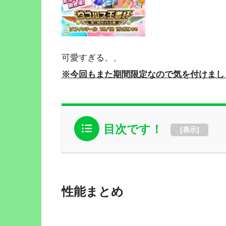
可愛すぎる、、
※今回もまた期間限定なので気を付けまし
目次です！
[
表示
]
性能まとめ