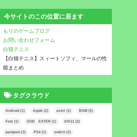
今サイトのこの位置に居ます
もりのゲームブログ
お問い合わせフォーム
白猫テニス
【白猫テニス】スィートソフィ、マールの性
能まとめ
タグクラウド
Android
(1)
Apple
(2)
asmr
(1)
BGM
(5)
Fate
(1)
GOD EATER
(1)
iOS11
(2)
panipani
(3)
PS4
(1)
switch
(2)