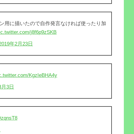
ン用に描いたので自作発言なければ使ったり加
ic.twitter.com/j8f6p9zSKB
2019年2月23日
c.twitter.com/KgzIeBHA4y
年3月3日
JOzqnsT8
日