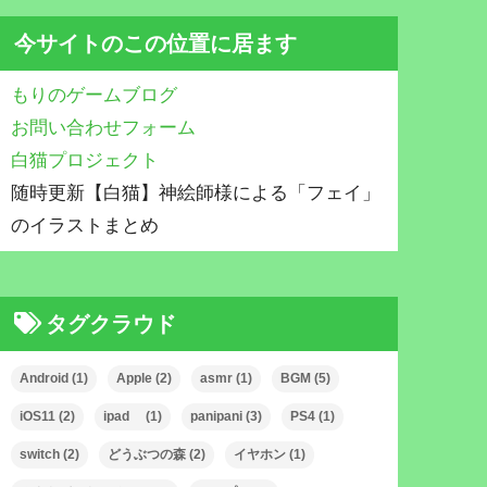
今サイトのこの位置に居ます
もりのゲームブログ
お問い合わせフォーム
白猫プロジェクト
随時更新【白猫】神絵師様による「フェイ」
のイラストまとめ
タグクラウド
Android
(1)
Apple
(2)
asmr
(1)
BGM
(5)
iOS11
(2)
ipad
(1)
panipani
(3)
PS4
(1)
switch
(2)
どうぶつの森
(2)
イヤホン
(1)