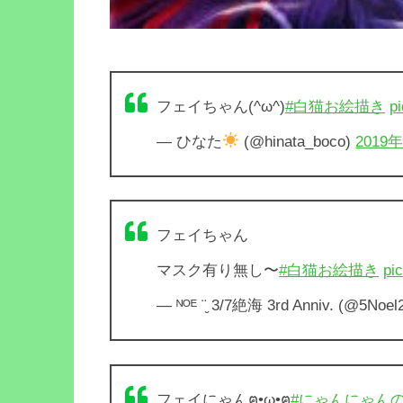
フェイちゃん(^ω^)
#白猫お絵描き
p
— ひなた
(@hinata_boco)
2019
フェイちゃん
マスク有り無し〜
#白猫お絵描き
pi
— ᴺᴼᴱ ¨̮ 3/7絶海 3rd Anniv. (@5Noel
フェイにゃんฅ•ω•ฅ
#にゃんにゃん