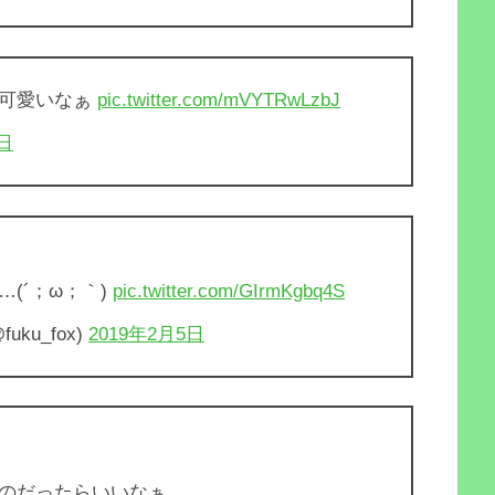
で可愛いなぁ
pic.twitter.com/mVYTRwLzbJ
7日
(´；ω；｀)
pic.twitter.com/GIrmKgbq4S
uku_fox)
2019年2月5日
のだったらいいなぁ