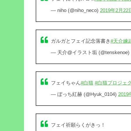
— niho (@niho_neco)
2019年2月22
ガルガとフェイ記念落書き
#天介練
— 天介@イラスト垢 (@tenskenoe)
フェイちゃん
#白猫
#白猫プロジェ
— ぼっち紅赫 (@Hyuk_0104)
201
フェイ祈願らくがきっ！