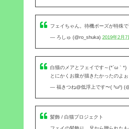
フェイちゃん。待機ポーズが特殊
— ろしゅ (@ro_shuka)
2019年2月
白猫のメアとフェイです～(*´ω｀*)
とにかくお腹が描きたかったのよぉ…
— 福きつね@低浮上です〜( ³ω³) (@f
髪飾 / 白猫プロジェクト
フェイの髪飾り、兄から贈られたも