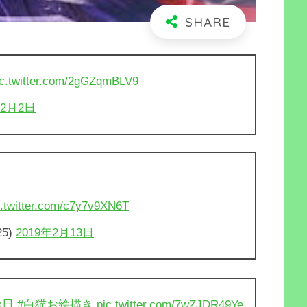
ic.twitter.com/2gGZqmBLV9
年2月2日
c.twitter.com/c7y7v9XN6T
25)
2019年2月13日
の日
#白猫お絵描き
pic.twitter.com/7wZJDR49Ye