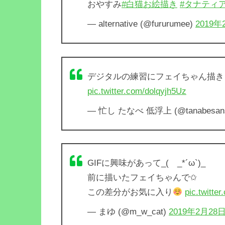
おやすみ
#白猫お絵描き
#タナティ
— alternative (@fururumee)
2019年
デジタルの練習にフェイちゃん描き
pic.twitter.com/dolqyjh5Uz
— 忙し たなべ 低浮上 (@tanabesan
GIFに興味があって_( _*´ω`)_
前に描いたフェイちゃんで✩
この差分がお気に入り
pic.twitte
— まゆ (@m_w_cat)
2019年2月28