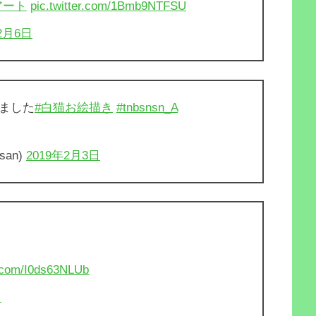
アート
pic.twitter.com/1Bmb9NTFSU
2月6日
ました
#白猫お絵描き
#tnbsnsn_A
san)
2019年2月3日
r.com/I0ds63NLUb
日