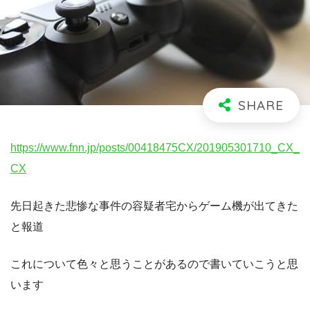
https://www.fnn.jp/posts/00418475CX/201905301710_CX_
CX
先日起きた悲惨な事件の容疑者宅からゲーム機が出てきた
と報道
これについて色々と思うことがあるので書いていこうと思
います