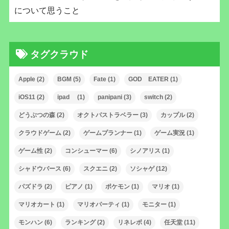
について思うこと
タグクラウド
Apple
(2)
BGM
(5)
Fate
(1)
GOD EATER
(1)
iOS11
(2)
ipad
(1)
panipani
(3)
switch
(2)
どうぶつの森
(2)
オクトパストラベラー
(3)
カップル
(2)
クラウドゲーム
(2)
ゲームプランナー
(1)
ゲーム実況
(1)
ゲーム性
(2)
コンシューマー
(6)
シノアリス
(1)
シャドウバース
(6)
スクエニ
(2)
ソシャゲ
(12)
パズドラ
(2)
ピアノ
(1)
ポケモン
(1)
マリオ
(1)
マリオカート
(1)
マリオパーティ
(1)
モニター
(1)
モンハン
(6)
ランキング
(2)
リネレボ
(4)
任天堂
(11)