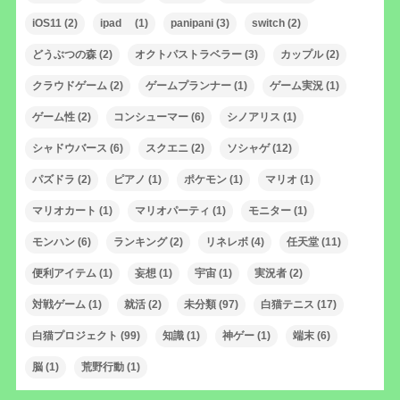
iOS11
(2)
ipad
(1)
panipani
(3)
switch
(2)
どうぶつの森
(2)
オクトパストラベラー
(3)
カップル
(2)
クラウドゲーム
(2)
ゲームプランナー
(1)
ゲーム実況
(1)
ゲーム性
(2)
コンシューマー
(6)
シノアリス
(1)
シャドウバース
(6)
スクエニ
(2)
ソシャゲ
(12)
パズドラ
(2)
ピアノ
(1)
ポケモン
(1)
マリオ
(1)
マリオカート
(1)
マリオパーティ
(1)
モニター
(1)
モンハン
(6)
ランキング
(2)
リネレボ
(4)
任天堂
(11)
便利アイテム
(1)
妄想
(1)
宇宙
(1)
実況者
(2)
対戦ゲーム
(1)
就活
(2)
未分類
(97)
白猫テニス
(17)
白猫プロジェクト
(99)
知識
(1)
神ゲー
(1)
端末
(6)
脳
(1)
荒野行動
(1)