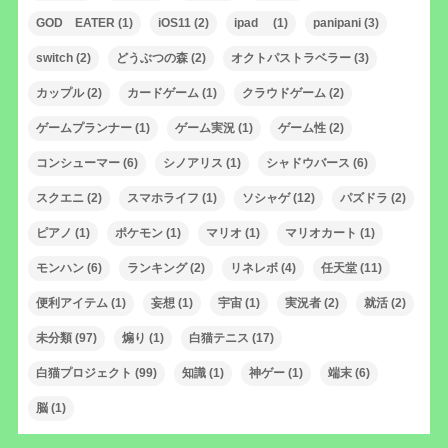
GOD EATER
(1)
iOS11
(2)
ipad
(1)
panipani
(3)
switch
(2)
どうぶつの森
(2)
オクトパストラベラー
(3)
カップル
(2)
カードゲーム
(1)
クラウドゲーム
(2)
ゲームプランナー
(1)
ゲーム実況
(1)
ゲーム性
(2)
コンシューマー
(6)
シノアリス
(1)
シャドウバース
(6)
スクエニ
(2)
スマホライフ
(1)
ソシャゲ
(12)
パズドラ
(2)
ピアノ
(1)
ポケモン
(1)
マリオ
(1)
マリオカート
(1)
モンハン
(6)
ランキング
(2)
リネレボ
(4)
任天堂
(11)
便利アイテム
(1)
妄想
(1)
宇宙
(1)
実況者
(2)
就活
(2)
未分類
(97)
煽り
(1)
白猫テニス
(17)
白猫プロジェクト
(99)
知識
(1)
神ゲー
(1)
端末
(6)
脳
(1)