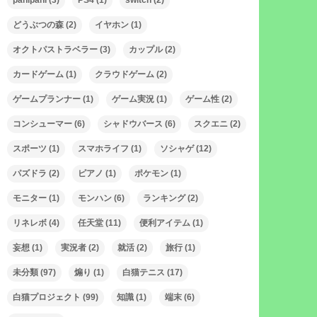
panipani
(3)
PS4
(1)
switch
(2)
どうぶつの森
(2)
イヤホン
(1)
オクトパストラベラー
(3)
カップル
(2)
カードゲーム
(1)
クラウドゲーム
(2)
ゲームプランナー
(1)
ゲーム実況
(1)
ゲーム性
(2)
コンシューマー
(6)
シャドウバース
(6)
スクエニ
(2)
スポーツ
(1)
スマホライフ
(1)
ソシャゲ
(12)
パズドラ
(2)
ピアノ
(1)
ポケモン
(1)
モニター
(1)
モンハン
(6)
ランキング
(2)
リネレボ
(4)
任天堂
(11)
便利アイテム
(1)
妄想
(1)
実況者
(2)
就活
(2)
旅行
(1)
未分類
(97)
煽り
(1)
白猫テニス
(17)
白猫プロジェクト
(99)
知識
(1)
端末
(6)