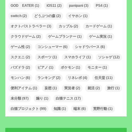
GOD EATER
(1)
iOS11
(2)
panipani
(3)
PS4
(1)
switch
(2)
どうぶつの森
(2)
イヤホン
(1)
オクトパストラベラー
(3)
カップル
(2)
カードゲーム
(1)
クラウドゲーム
(2)
ゲームプランナー
(1)
ゲーム実況
(1)
ゲーム性
(2)
コンシューマー
(6)
シャドウバース
(6)
スクエニ
(2)
スポーツ
(1)
スマホライフ
(1)
ソシャゲ
(12)
パズドラ
(2)
ピアノ
(1)
ポケモン
(1)
モニター
(1)
モンハン
(6)
ランキング
(2)
リネレボ
(4)
任天堂
(11)
便利アイテム
(1)
妄想
(1)
実況者
(2)
就活
(2)
旅行
(1)
未分類
(97)
煽り
(1)
白猫テニス
(17)
白猫プロジェクト
(99)
知識
(1)
端末
(6)
荒野行動
(1)