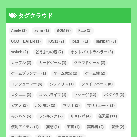
タグクラウド
Apple
(2)
asmr
(1)
BGM
(5)
Fate
(1)
GOD EATER
(1)
iOS11
(2)
ipad
(1)
panipani
(3)
switch
(2)
どうぶつの森
(2)
オクトパストラベラー
(3)
カップル
(2)
カードゲーム
(1)
クラウドゲーム
(2)
ゲームプランナー
(1)
ゲーム実況
(1)
ゲーム性
(2)
コンシューマー
(6)
シノアリス
(1)
シャドウバース
(6)
スクエニ
(2)
スマホライフ
(1)
ソシャゲ
(12)
パズドラ
(2)
ピアノ
(1)
ポケモン
(1)
マリオ
(1)
マリオカート
(1)
モンハン
(6)
ランキング
(2)
リネレボ
(4)
任天堂
(11)
便利アイテム
(1)
妄想
(1)
宇宙
(1)
実況者
(2)
就活
(2)