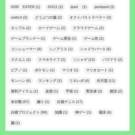
GOD EATER
(1)
iOS11
(2)
ipad
(1)
panipani
(3)
switch
(2)
どうぶつの森
(2)
オクトパストラベラー
(3)
カップル
(2)
カードゲーム
(1)
クラウドゲーム
(2)
ゲームプランナー
(1)
ゲーム実況
(1)
ゲーム性
(2)
コンシューマー
(6)
シノアリス
(1)
シャドウバース
(6)
スクエニ
(2)
スマホライフ
(1)
ソシャゲ
(12)
パズドラ
(2)
ピアノ
(1)
ポケモン
(1)
マリオ
(1)
マリオカート
(1)
モンハン
(6)
ランキング
(2)
リネレボ
(4)
任天堂
(11)
便利アイテム
(1)
妄想
(1)
宇宙
(1)
実況者
(2)
就活
(2)
未分類
(97)
煽り
(1)
白猫テニス
(17)
白猫プロジェクト
(99)
知識
(1)
神ゲー
(1)
端末
(6)
脳
(1)