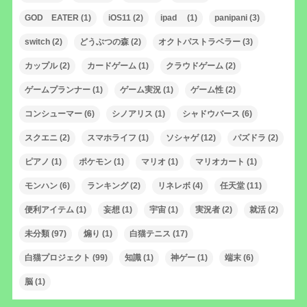
GOD EATER
(1)
iOS11
(2)
ipad
(1)
panipani
(3)
switch
(2)
どうぶつの森
(2)
オクトパストラベラー
(3)
カップル
(2)
カードゲーム
(1)
クラウドゲーム
(2)
ゲームプランナー
(1)
ゲーム実況
(1)
ゲーム性
(2)
コンシューマー
(6)
シノアリス
(1)
シャドウバース
(6)
スクエニ
(2)
スマホライフ
(1)
ソシャゲ
(12)
パズドラ
(2)
ピアノ
(1)
ポケモン
(1)
マリオ
(1)
マリオカート
(1)
モンハン
(6)
ランキング
(2)
リネレボ
(4)
任天堂
(11)
便利アイテム
(1)
妄想
(1)
宇宙
(1)
実況者
(2)
就活
(2)
未分類
(97)
煽り
(1)
白猫テニス
(17)
白猫プロジェクト
(99)
知識
(1)
神ゲー
(1)
端末
(6)
脳
(1)