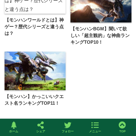
【モンハンワールドとは】神
ゲー？歴代シリーズと違う点
【モンハンBGM】聞いて欲
は？
しい「超主観的」な神曲ラン
キングTOP10！
【モンハン】かっこいいクエ
スト名ランキングTOP11！
ホーム
シェア
フォロー
メニュー
TOP
コメントを残す