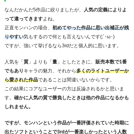
なんだかんだ5作品に絞りましたが、
人気の定義によりよ
って違ってきます
よね。
正直モンハンの場合、
初めてやった作品に思い出補正が残
りやすい
気もするので何とも言えないんです(;´･ω･)
ですが、強いて挙げるなら3rdだと個人的に思います。
人気を「
質
」よりも「
量
」としたときに、
販売本数で1番
でもあり
キャラの魅力、それから
多くのライトユーザーか
ら愛された作品
であることは間違いないからです。
この結果にコアなユーザーの方は反論されるかと思いま
す。
確かに人気の質で勝負したときは他の作品になるかも
しれません。
ですが、モンハンという作品が一番評価されていた時期に
出たソフトということで3rdが一番楽しかったという人数