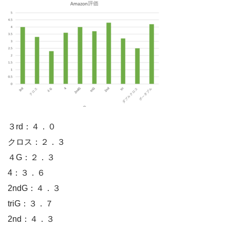
３rd：４．０
クロス：２．３
４G：２．３
4：３．６
2ndG：４．３
triG：３．７
2nd：４．３